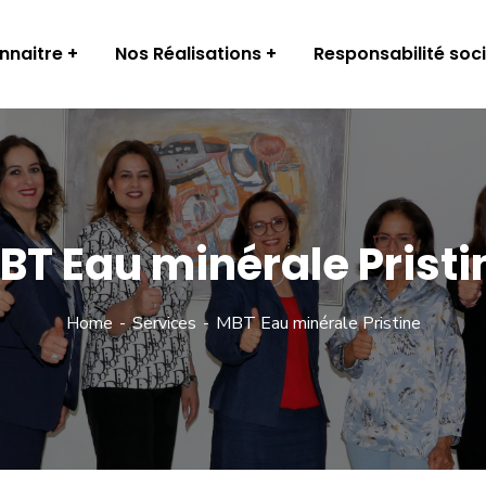
nnaitre
Nos Réalisations
Responsabilité soci
BT Eau minérale Pristi
Home
Services
MBT Eau minérale Pristine